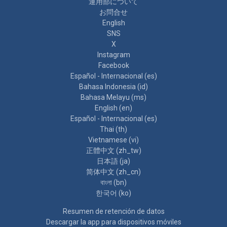
運用部について
お問合せ
English
SNS
X
Instagram
Facebook
Español - Internacional ‎(es)‎
Bahasa Indonesia ‎(id)‎
Bahasa Melayu ‎(ms)‎
English ‎(en)‎
Español - Internacional ‎(es)‎
Thai ‎(th)‎
Vietnamese ‎(vi)‎
正體中文 ‎(zh_tw)‎
日本語 ‎(ja)‎
简体中文 ‎(zh_cn)‎
বাংলা ‎(bn)‎
한국어 ‎(ko)‎
Resumen de retención de datos
Descargar la app para dispositivos móviles