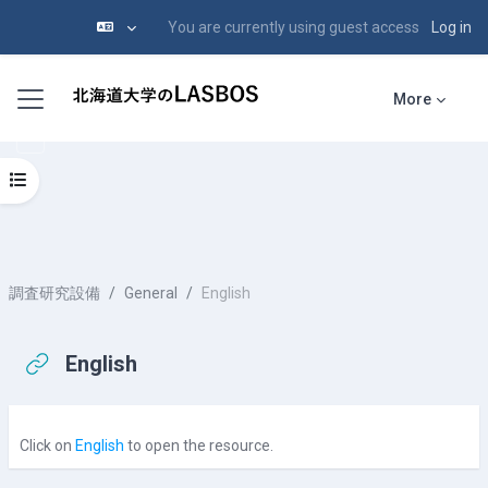
You are currently using guest access
Log in
Skip to main content
Side panel
More
Open course index
調査研究設備
General
English
English
Completion requirements
Click on
English
to open the resource.