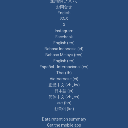
運用部について
お問合せ
English
SNS
X
Instagram
Facebook
English ‎(en)‎
Bahasa Indonesia ‎(id)‎
Bahasa Melayu ‎(ms)‎
English ‎(en)‎
Español - Internacional ‎(es)‎
Thai ‎(th)‎
Vietnamese ‎(vi)‎
正體中文 ‎(zh_tw)‎
日本語 ‎(ja)‎
简体中文 ‎(zh_cn)‎
বাংলা ‎(bn)‎
한국어 ‎(ko)‎
Data retention summary
Get the mobile app