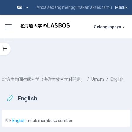
Anda sedang menggunakan akses tamu
Masuk
Lewati ke konten utama
Panel samping
Selengkapnya
Buka indeks kursus
北方生物圏生態科学（海洋生物科学科開講）
Umum
English
English
Syarat penyelesaian
Klik
English
untuk membuka sumber.