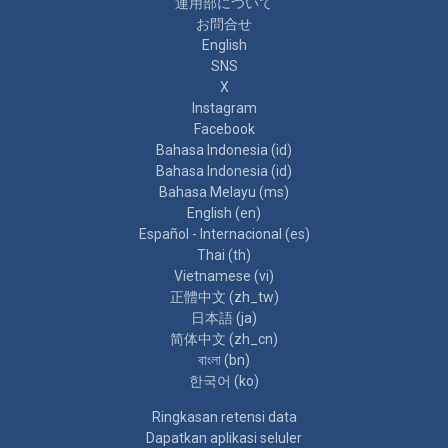
運用部について
お問合せ
English
SNS
X
Instagram
Facebook
Bahasa Indonesia ‎(id)‎
Bahasa Indonesia ‎(id)‎
Bahasa Melayu ‎(ms)‎
English ‎(en)‎
Español - Internacional ‎(es)‎
Thai ‎(th)‎
Vietnamese ‎(vi)‎
正體中文 ‎(zh_tw)‎
日本語 ‎(ja)‎
简体中文 ‎(zh_cn)‎
বাংলা ‎(bn)‎
한국어 ‎(ko)‎
Ringkasan retensi data
Dapatkan aplikasi seluler