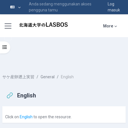
Anda sedang menggunakan akses
Log
pengguna tamu
masuk
Langkau ke kandungan utama
Side panel
More
Open course index
サケ産卵遡上実習
General
English
English
Completion requirements
Click on
English
to open the resource.