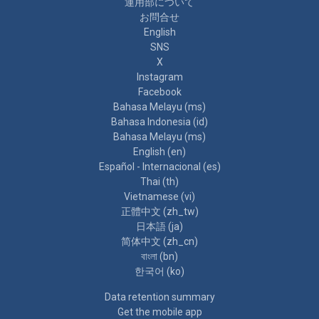
運用部について
お問合せ
English
SNS
X
Instagram
Facebook
Bahasa Melayu ‎(ms)‎
Bahasa Indonesia ‎(id)‎
Bahasa Melayu ‎(ms)‎
English ‎(en)‎
Español - Internacional ‎(es)‎
Thai ‎(th)‎
Vietnamese ‎(vi)‎
正體中文 ‎(zh_tw)‎
日本語 ‎(ja)‎
简体中文 ‎(zh_cn)‎
বাংলা ‎(bn)‎
한국어 ‎(ko)‎
Data retention summary
Get the mobile app