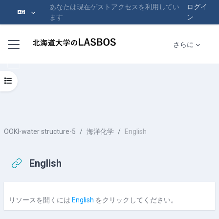
あなたは現在ゲストアクセスを利用してい
ログイ
ます
ン
メインコンテンツへスキップする
サイドパネル
さらに
コースインデックスを開く
OOKI-water structure-5
海洋化学
English
English
完了要件
リソースを開くには
English
をクリックしてください。