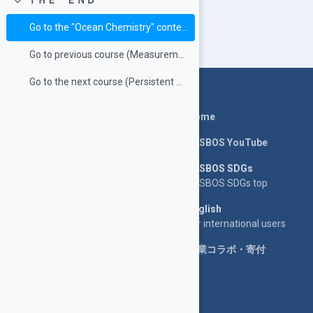
ＴＨＥ ＥＮＤ
折りたたむ
Go to the "Ocean Chemistry" contents.
Go to previous course (Measurement of Organic Carbon)
Go to the next course (Persistent Organic Matter)
Home
LASBOS YouTube
LASBOS SDGs
LASBOS SDGs top
English
For international users
企業コラボ・寄付