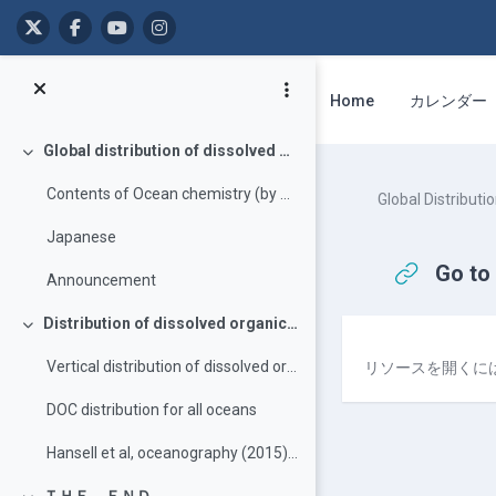
メインコンテンツへスキップする
Home
カレンダー
Global distribution of dissolved organic carbon in the ocean
折りたたむ
Contents of Ocean chemistry (by OOKI)
Global Distributi
Japanese
Go to
Announcement
Distribution of dissolved organic carbon (DOC)
折りたたむ
完了要件
Vertical distribution of dissolved organic carbon and its change in deep water
リソースを開くに
DOC distribution for all oceans
Hansell et al, oceanography (2015) PDF download.