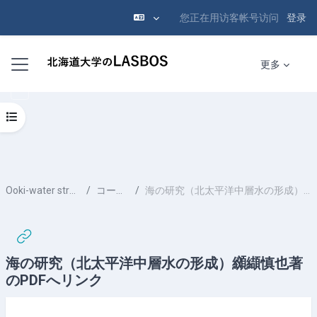
您正在用访客帐号访问
登录
跳到主要内容
停靠面板
更多
打开课程索引
Ooki-water structure-XXXX
コースの内容
海の研究（北太平洋中層水の形成）纐纈慎也著のPDFへリンク
海の研究（北太平洋中層水の形成）纐纈慎也著
のPDFへリンク
完成条件