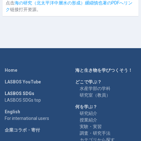
点击
海の研究（北太平洋中層水の形成）纐纈慎也著のPDFへリン
ク
链接打开资源。
Home
海と生き物を学びつくそう！
LASBOS YouTube
どこで学ぶ？
水産学部の学科
LASBOS SDGs
研究室（教員）
LASBOS SDGs top
何を学ぶ？
English
研究紹介
For international users
授業紹介
実験・実習
企業コラボ・寄付
調査・研究手法
カテゴリから探す