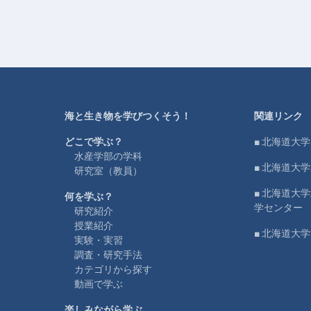
海と生き物を学びつくそう！
関連リンク
どこで学ぶ？
■ 北海道大学
水産学部の学科
■ 北海道大
研究室（教員）
■ 北海道大
何を学ぶ？
学センター
研究紹介
授業紹介
■ 北海道大
実験・実習
調査・研究手法
カテゴリから探す
動画で学ぶ
楽しみながら学ぶ