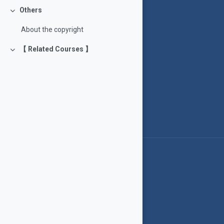
Others
Rút gọn
About the copyright
【 Related Courses 】
Rút gọn