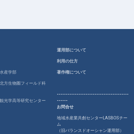
運用部について
利用の仕方
学水産学部
著作権について
学北方生物圏フィールド科
----------------------------------------
学観光学高等研究センター
------
お問合せ
地域水産業共創センターLASBOSチー
ム
（旧バランスドオーシャン運用部）