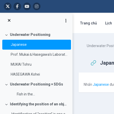
Chuyển tới nội dung chính
Trang chủ
Lịch
Underwater Positioning
Rút gọn
Japanese
Underwater Posi
Prof. Mukai＆Hasegawa's Laboratory of Marine Enviro...
Japa
MUKAI Tohru
HASEGAWA Kohei
Các yêu cầu 
Underwater Positioning × SDGs
Nhấn
Japanese
đư
Rút gọn
Fish in the...
Identifying the position of an object in the water
Rút gọn