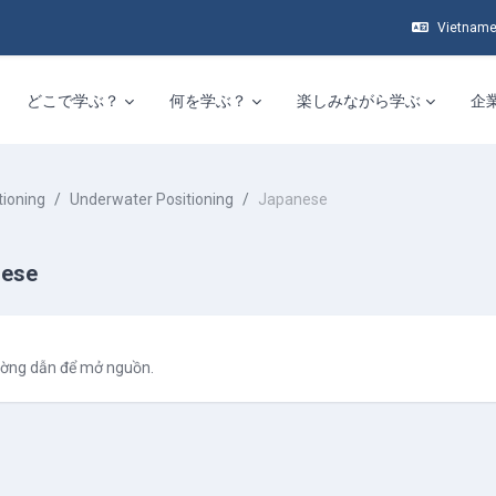
Vietnamese
どこで学ぶ？
何を学ぶ？
楽しみながら学ぶ
企
tioning
Underwater Positioning
Japanese
nese
hoàn thành
ờng dẫn để mở nguồn.