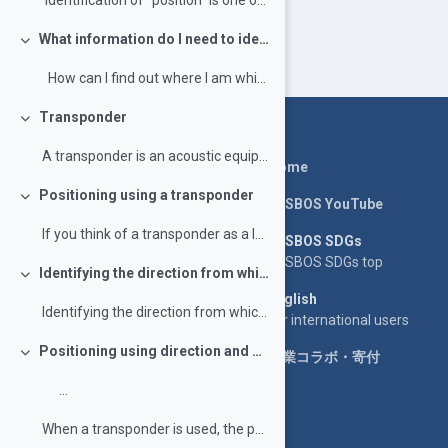
Identification of “position” is one of ...
What information do I need to identify the position?
Rút gọn
How can I find out where I am whi...
Transponder
Rút gọn
A transponder is an acoustic equipment used fo...
Home
Positioning using a transponder
LASBOS YouTube
Rút gọn
If you think of a transponder as a landmark, ...
LASBOS SDGs
LASBOS SDGs top
Identifying the direction from which sound comes
Rút gọn
English
Identifying the direction from which sound com...
For international users
Positioning using direction and distance
企業コラボ・寄付
Rút gọn
...
When a transponder is used, the position of the t...