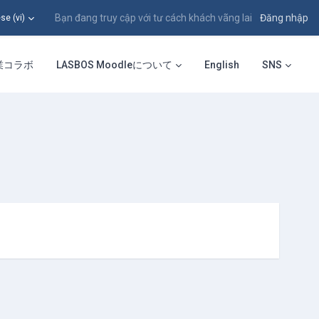
Bạn đang truy cập với tư cách khách vãng lai
Đăng nhập
 ‎(vi)‎
業コラボ
LASBOS Moodleについて
English
SNS