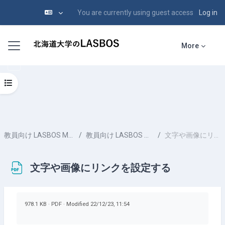
You are currently using guest access
Log in
Skip to main content
Side panel
More
Open course index
教員向け LASBOS Moodle マニュアル
教員向け LASBOS Moodle マニュアル
文字や画像にリンクを設定する
文字や画像にリンクを設定する
Completion requirements
978.1 KB · PDF · Modified 22/12/23, 11:54