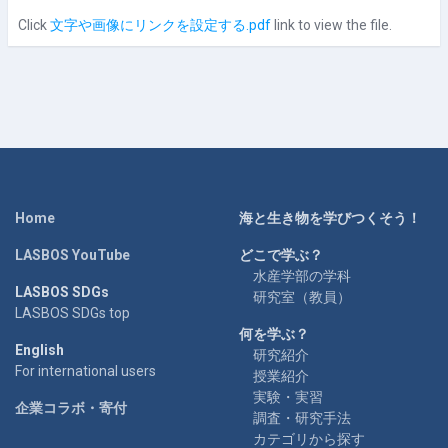
Click
文字や画像にリンクを設定する.pdf
link to view the file.
Home
海と生き物を学びつくそう！
LASBOS YouTube
どこで学ぶ？
水産学部の学科
LASBOS SDGs
研究室（教員）
LASBOS SDGs top
何を学ぶ？
English
研究紹介
For international users
授業紹介
実験・実習
企業コラボ・寄付
調査・研究手法
カテゴリから探す