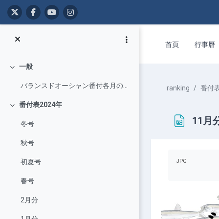
跳至主內容
首頁
行事曆
一般
展延
バランスドオーシャン番付各月の人気コンテンツを番付形式で掲出しています
ranking
番付表
番付表2024年
展延
11月
冬号
秋号
完成課程所需
JPG
初夏号
春号
2月分