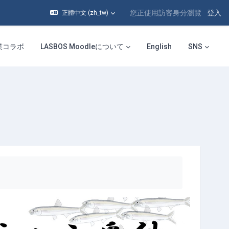
您正使用訪客身分瀏覽
登入
正體中文 ‎(zh_tw)‎
業コラボ
LASBOS Moodleについて
English
SNS