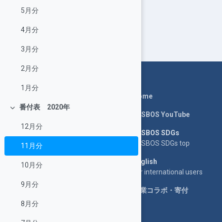
5月分
4月分
3月分
2月分
1月分
Home
番付表 2020年
展延
LASBOS YouTube
12月分
LASBOS SDGs
LASBOS SDGs top
11月分
English
10月分
For international users
9月分
企業コラボ・寄付
8月分