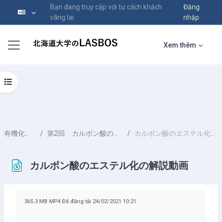
Bạn đang truy cập với tư cách khách
Đăng
vãng lai
nhập
Chuyển tới nội dung chính
Bảng điều khiển cạnh
Xem thêm
Mở chỉ số ngăn của khóa học
有機化学実験
第2回 カルボン酸のエステル化
カルボン酸のエステル化の解説動画
カルボン酸のエステル化の解説動画
Các yêu cầu hoàn thành
365.3 MB MP4 Đã đăng tải 24/02/2021 10:21