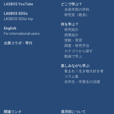
e
LASBOS YouTube
どこで学ぶ？
水産学部の学科
LASBOS SDGs
o
研究室（教員）
LASBOS SDGs top
何を学ぶ？
English
研究紹介
For international users
授業紹介
実験・実習
企業コラボ・寄付
調査・研究手法
カテゴリから探す
動画で学ぶ
楽しみながら学ぶ
集まれ！生き物大好き者
コラム集
在学生・卒業生の活躍
関連リンク
運用部について