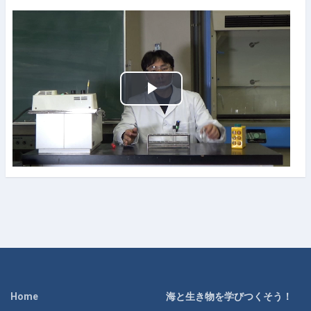
P
h
á
t
V
i
d
Home
海と生き物を学びつくそう！