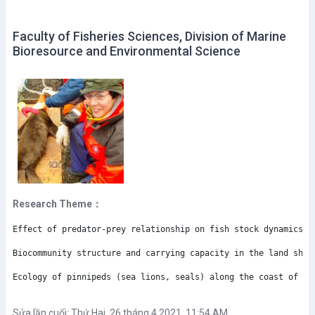
Faculty of Fisheries Sciences, Division of Marine
Bioresource and Environmental Science
Research Theme：
Effect of predator-prey relationship on fish stock dynamics
Biocommunity structure and carrying capacity in the land shel
Ecology of pinnipeds (sea lions, seals) along the coast of Ho
Sửa lần cuối: Thứ Hai, 26 tháng 4 2021, 11:54 AM