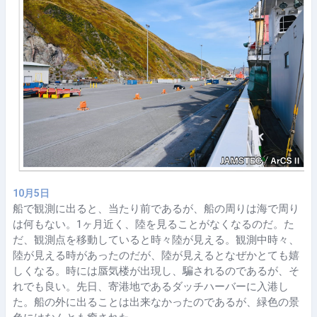
10月5日
船で観測に出ると、当たり前であるが、船の周りは海で周り
は何もない。1ヶ月近く、陸を見ることがなくなるのだ。た
だ、観測点を移動していると時々陸が見える。観測中時々、
陸が見える時があったのだが、陸が見えるとなぜかとても嬉
しくなる。時には蜃気楼が出現し、騙されるのであるが、そ
れでも良い。先日、寄港地であるダッチハーバーに入港し
た。船の外に出ることは出来なかったのであるが、緑色の景