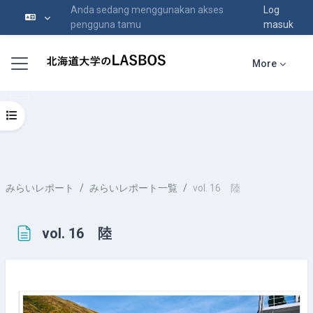
Anda sedang menggunakan akses
Log
pengguna tamu
masuk
Langkau ke kandungan utama
Side panel
More
Open course index
みらいレポート
みらいレポート一覧
vol. 16 陸
vol. 16 陸
Completion requirements