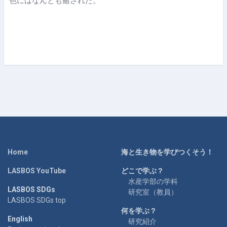
色にはなんとも癒された。
Home
海と生き物を学びつくそう！
LASBOS YouTube
どこで学ぶ？
水産学部の学科
LASBOS SDGs
研究室（教員）
LASBOS SDGs top
何を学ぶ？
English
研究紹介