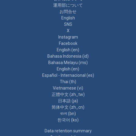
運用部について
お問合せ
English
SNS
X
Instagram
Facebook
English ‎(en)‎
Bahasa Indonesia ‎(id)‎
Bahasa Melayu ‎(ms)‎
English ‎(en)‎
Español - Internacional ‎(es)‎
Thai ‎(th)‎
Vietnamese ‎(vi)‎
正體中文 ‎(zh_tw)‎
日本語 ‎(ja)‎
简体中文 ‎(zh_cn)‎
বাংলা ‎(bn)‎
한국어 ‎(ko)‎
Data retention summary