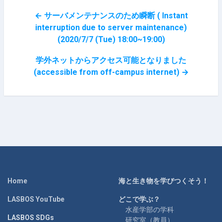
← サーバメンテナンスのため瞬断 ( Instant
interruption due to server maintenance)
(2020/7/7 (Tue) 18:00~19:00)
学外ネットからアクセス可能となりました
(accessible from off-campus internet) →
Home
海と生き物を学びつくそう！
LASBOS YouTube
どこで学ぶ？
水産学部の学科
LASBOS SDGs
研究室（教員）