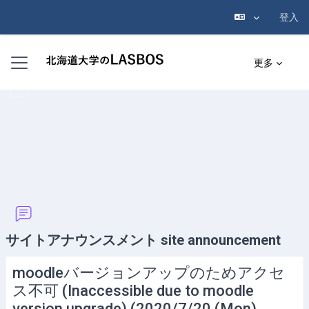
登入
跳至主內容
側板
更多
サイトアナウンスメント site announcement
moodleバージョンアップのためアクセ
ス不可 (Inaccessible due to moodle
version upgrade) (2020/7/20 (Mon)