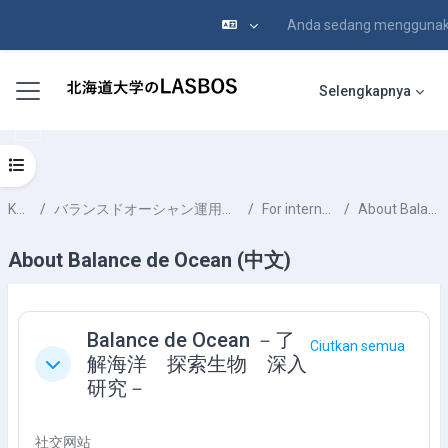
Anda sedang menggunak
Lewati ke konten utama
Panel samping
Selengkapnya
Buka indeks kursus
Kursus
バランスドオーシャン運用部 Balance de Ocean Team
For international users
About Balance de Ocean
About Balance de Ocean (中文)
Garis besar topik
Balance de Ocean －了
Ciutkan semua
解海洋 探索生物 深入
Ciutkan
研究－
社交网站