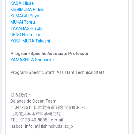
KASAI Hisae
KISHIMURA Hideki
KUMAGAI Yuya
MUKAI Tohru
TAKAHASHI Yuki
UENO Hiromichi
YOSHIMURA Takeshi
Program-Specific Associate Professor
YAMASHITA Shunsuke
Program-Specific Staff, Assistant Technical Staff
----------------------------------------------------------
联系我们：
Balance de Ocean Team
〒041-8611 日本北海道函馆市港町3-1-1
北海道大学水产科学研究院
TEL : 0138-40-8885 e-mail :
lasbos_info [at] fish.hokudai.ac.jp