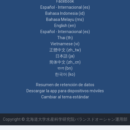
Facebook
Español - Internacional ‎(es)‎
Bahasa Indonesia ‎(id)‎
Bahasa Melayu ‎(ms)‎
English ‎(en)‎
Español - Internacional ‎(es)‎
Thai ‎(th)‎
Vietnamese ‎(vi)‎
正體中文 ‎(zh_tw)‎
日本語 ‎(ja)‎
简体中文 ‎(zh_cn)‎
বাংলা ‎(bn)‎
한국어 ‎(ko)‎
Resumen de retención de datos
Descargar la app para dispositivos móviles
Cambiar al tema estándar
Copyright © 北海道大学水産科学研究院バランスドオーシャン運用部