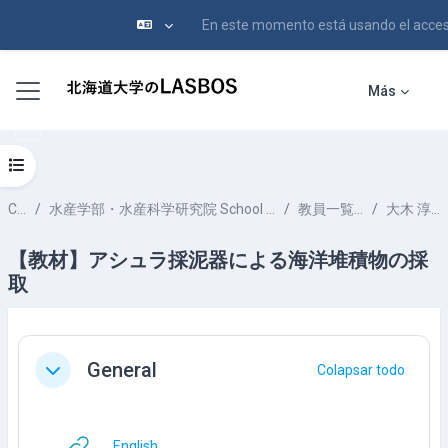
En este momento está usando el acces
Salta al contenido principal
Panel lateral
Más
Abrir índice del curso
Cursos
水産学部・水産科学研究院 School of Fisheries Sciences & Faculty of Fisheries Sciences
教員一覧 List of Professors
大木 淳之 OOKI Atsushi
【教材】アシュラ採泥器による海洋堆積物の採
取
Perfilado de sección
General
Colapsar todo
Colapsar
URL
English