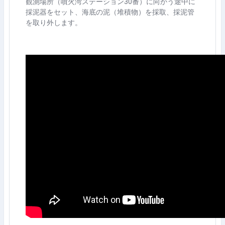
観測場所（噴火湾ステーション30番）に向かう途中に
採泥器をセット、海底の泥（堆積物）を採取、採泥管
を取り外します。