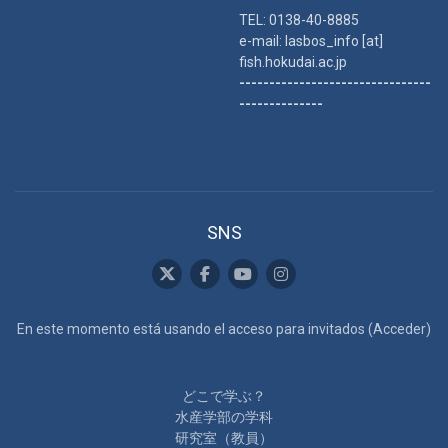
TEL: 0138-40-8885
e-mail: lasbos_info [at]
fish.hokudai.ac.jp
--------------------------------
--------------
SNS
En este momento está usando el acceso para invitados (
Acceder
)
どこで学ぶ？
水産学部の学科
研究室（教員）