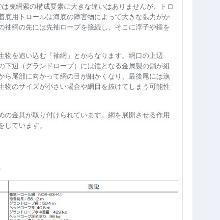
では曳網索の構成要素に大きな違いはありませんが、トロ
着底用トロールは海底の障害物によって大きな張力がか
の袖網の先には先袖ロープを接続し、そこに浮子や錘を
生物を追い込む「袖網」とからなります。網口の上辺
の下辺（グランドロープ）には錘となる金属製の鎖が組
から尾部に向かって網の目が細かくなり、最後尾には漁
生物のサイズが小さい場合や網目を抜けてしまう可能性
めの金具が取り付けられています。網を展開させる作用
をしています。
成