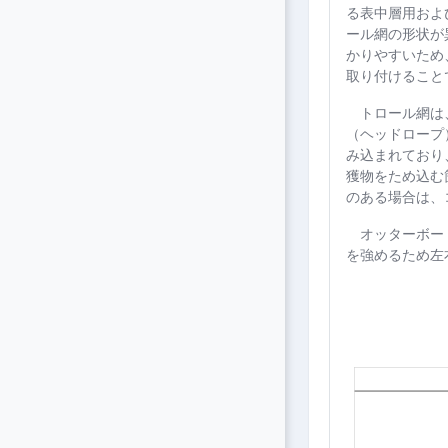
る
表中層用およ
ール網の形状が
かりやすいため
取り付けること
トロール網は、
（ヘッドロープ
み込まれており
獲物をため込む
のある場合は、
オッターボード
を強めるため左