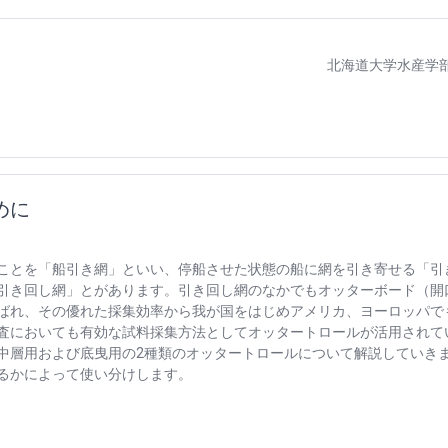
北海道大学水産学
めに
ことを「船引き網」といい、停船させた状態の船に網を引き寄せる「引
引き回し網」とがあります。引き回し網のなかでもオッターボード（開
ばれ、その優れた採集効率から我が国をはじめアメリカ、ヨーロッパで
査においても有効な試料採集方法としてオッタートロールが活用されて
中層用および底曳用の
2
種類のオッタートロールについて解説していき
るかによって使い分けします。