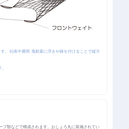
ます。
b)
表中層用
:
曳航索に浮きや錘を付けることで縦方
す。
ープ類などで構成されます。おしょろ丸に装備されてい