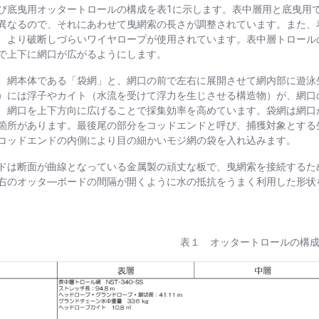
び底曳用
オッタートロールの構成を表
1
に示します。表中層用と底曳用
異なるので、それにあわせて曳網索の長さが調整されています。また、
、より破断しづらいワイヤロープが使用されています。表中層トロール
で上下に網口が広がるようにします。
網本体である「袋網」と、網口の前で左右に展開させて網内部に遊泳
）には浮子やカイト（水流を受けて浮力を生じさせる構造物）が、網口
、網口を上下方向に広げることで採集効率を高めています。袋網は網口
箇所があります。最後尾の部分をコッドエンドと呼び、捕獲対象とする
コッドエンドの内側により目の細かいモジ網の袋を入れ込みます。
は断面が曲線となっている金属製の頑丈な板で、曳網索を接続するた
右のオッタ―ボードの間隔が開くように水の抵抗をうまく利用した形状
表１ オッタートロールの構