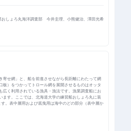
部おしょろ丸海洋調査部 今井圭理、小熊健治、澤田光希
き寄せ網」と、船を前進させながら長距離にわたって網
口板）をつかってトロール網を展開させるものはオッタ
も広く利用されている漁具・漁法です。漁業調査船にお
います。ここでは、北海道大学の練習船おしょろ丸に装
ます。表中層用および底曳用は海中のどの部分（表中層か