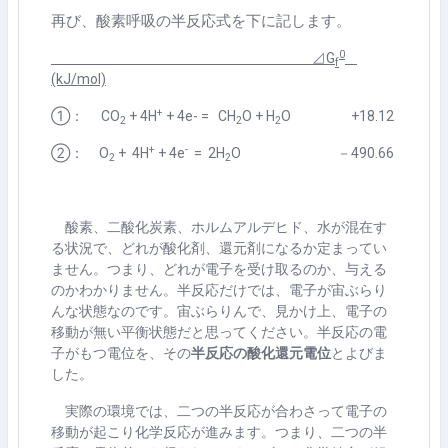
再び、酸素呼吸の半反応式を下に記します。
0
⊿
G
f
(kJ/mol)
+
①：
CO
+ 4H
+ 4e- = CH
O + H
O +18.12
2
2
2
+
-
②：
O
+ 4H
+ 4e
= 2H
O
－
490.66
2
2
酸素、二酸化炭素、ホルムアルデヒド、水が混在す
る状況で、どれが酸化剤、還元剤になるか定まってい
ません。つまり、どれが電子を受け取るのか、与える
のかわかりません。半反応だけでは、電子が宙ぶらり
んな状態なのです。宙ぶらりんで、見かけ上、電子の
移動が無い平衡状態だと思ってください。半反応の電
子がもつ電位を、その
半反応の酸化還元電位
とよびま
した。
実際の環境では、二つの半反応が合わさって電子の
移動が起こり化学反応が進みます。つまり、二つの半