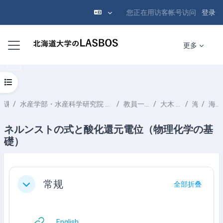
您正在用访客帐号访问
登录
跳到主要内容
停靠面板
更多
打开课程索引
课程
水産学部・水産科学研究院 School of Fisheries Sciences & Faculty of Fisheries Sciences
教員一覧 List of Professors
大木 淳之 OOKI Atsushi
海洋化学
海洋の堆積物
ネルンストの式と酸化還元電位（物理化学の基
礎）
章节大纲
常规
全部折叠
折叠
网页地址
English