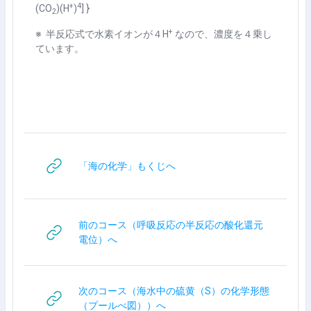
+
4
(CO
)(H
)
] }
2
+
※ 半反応式で水素イオンが４H
なので、濃度を４乗し
ています。
网页地址
「海の化学」もくじへ
前のコース（呼吸反応の半反応の酸化還元
网页地址
電位）へ
次のコース（海水中の硫黄（S）の化学形態
网页地址
（プールべ図））へ