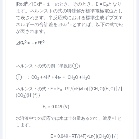
b
a
、そのとき、E =
E
となり
[Red]
／
[Ox]
＝１ のとき
0
ます。ネルンストの式の特殊解が標準電極電位とし
て表されます。半反応式における標準生成ギブズエ
0
ネルギーの合計差を
⊿
G
=とすれば、以下の式でE
f
0
が表されます。
0
0
⊿
G
=
－
nFE
f
ネルンストの式の例（半反応①）
+
① ： CO
+ 4H
+ 4e- = CH
O + H
O
2
2
2
ネルンストの式：E = E
- RT/(nF)×Ln{ [(CH
O)(H
O) ] / [
0
2
2
+
4
(CO
)(H
)
] }
2
E
= 0.049 (V)
0
水溶液中での反応では水は十分量あるので、濃度=1 と
します。
E = 0.049 - RT/(4F)×Ln{ [(CH
O) ] / [
2