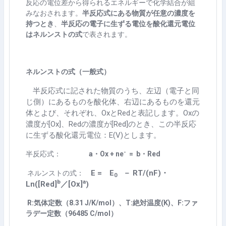
反応の電位差から得られるエネルギーで化学結合が組
みなおされます。
半反応式にある物質が任意の濃度を
持つとき
、
半反応の電子に生ずる電位を酸化還元電位
はネルンストの式
で表されます。
ネルンストの式（一般式）
半反応式に記された物質のうち、左辺（電子と同
じ側）にあるものを酸化体、右辺にあるものを還元
体とよび、それぞれ、
Ox
と
Red
と表記します。
Ox
の
濃度が
[Ox]
、
Red
の濃度が
[Red]
のとき、この半反応
に生ずる酸化還元電位：
E(V)とします。
-
半反応式：
a
・
Ox + ne
= b
・
Red
E =
E
－
RT/(nF)
・
ネルンストの式：
0
b
a
Ln([Red]
／
[Ox]
)
R:気体定数（8.31 J/K/mol）、T:絶対温度(K)、F:ファ
ラデー定数（96485 C/mol）