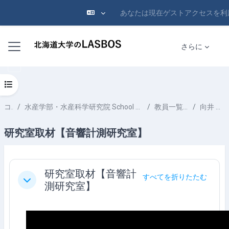
あなたは現在ゲストアクセスを利
メインコンテンツへスキップする
サイドパネル
さらに
コースインデックスを開く
コース
水産学部・水産科学研究院 School of Fisheries Sciences & Faculty of Fisheries Sciences
教員一覧 List of Professors
向井 徹 MUKAI Tohru
研究室取材【音響計測研究室】
セクションアウトライン
研究室取材【音響計
すべてを折りたたむ
折りたたむ
測研究室】