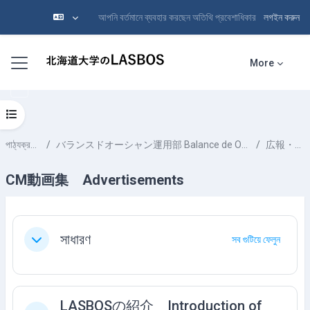
আপনি বর্তমানে ব্যবহার করছেন অতিথি প্রবেশাধিকার
লগইন করুন
মাইন্ কনটেন্ট বাদ দিন
Side panel
More
Open course index
পাঠ্যক্রমসমূহ
バランスドオーシャン運用部 Balance de Ocean Team
広報・展示
CM動画集 Advertisements
Section outline
সাধারণ
সব গুটিয়ে ফেলুন
Collapse
LASBOSの紹介 Introduction of