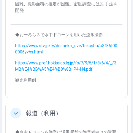
密度調査には別手法を
困難、撮影面積の推定が困難。
開発
◆おーろら３で水中ドローンを用いた流氷撮影
https://www.stv.jp/tv/dosanko_eve/tokushu/u3f86t00
0006yvhs.html
https://www.pref.hokkaido.lg.jp/fs/7/9/5/1/8/6/4/_/3
MB%E4%BB%A5%E4%B8%8B_P4-H4.pdf
観光利用例
報道（利用）
折りたたむ
◆水中ドローンを漁業に活用 函館で漁業者向けの講習