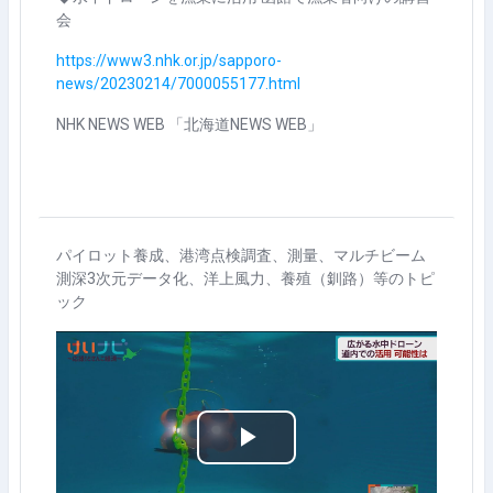
会
https://www3.nhk.or.jp/sapporo-
news/20230214/7000055177.html
NHK NEWS WEB 「北海道NEWS WEB」
パイロット養成、港湾点検調査、測量、マルチビーム
測深3次元データ化、洋上風力、養殖（釧路）等のトピ
ック
ビ