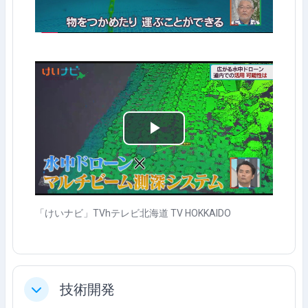
デ
オ
を
再
生
ビ
す
デ
る
オ
「けいナビ」TVhテレビ北海道 TV HOKKAIDO
を
再
技術開発
折りたたむ
生