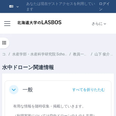
あなたは現在ゲストアクセスを利用してい
ログイ
ます
ン
メインコンテンツへスキップする
サイドパネル
さらに
コースインデックスを開く
コース
水産学部・水産科学研究院 School of Fisheries Sciences & Faculty of Fisheries Sciences
教員一覧 List of Professors
山下 俊介 YAMASHITA Shunsuke
水中ドローン関連情報
セクションアウトライン
一般
すべてを折りたたむ
折りたたむ
有用な情報を随時収集・掲載していきます。
（利用実践については空中ドローンのものも共用）