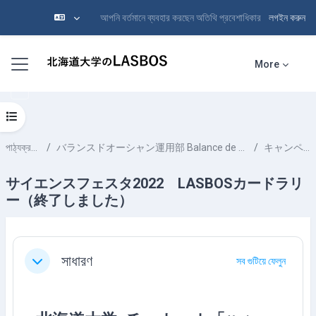
আপনি বর্তমানে ব্যবহার করছেন অতিথি প্রবেশাধিকার
লগইন করুন
মাইন্ কনটেন্ট বাদ দিন
Side panel
More
Open course index
পাঠ্যক্রমসমূহ
バランスドオーシャン運用部 Balance de Ocean Team
キャンペーン
サイエンスフェスタ2022 LASBOSカードラリ
ー（終了しました）
Section outline
সাধারণ
সব গুটিয়ে ফেলুন
Collapse