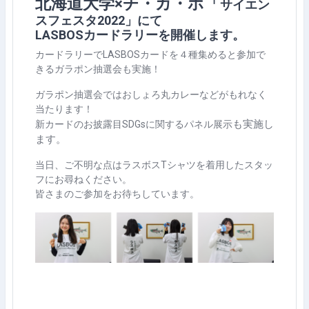
北海道大学×チ・カ・ホ「
サイエン
スフェスタ2022」にて
LASBOSカードラリーを開催します。
カードラリーでLASBOSカードを４種集めると参加で
きるガラポン抽選会も実施！
ガラポン抽選会ではおしょろ丸カレーなどがもれなく
当たります！
も実施し
新カードのお披露目SDGsに関するパネル展示
ます。
当日、ご不明な点はラスボスTシャツを着用したスタッ
フにお尋ねください。
皆さまのご参加をお待ちしています。