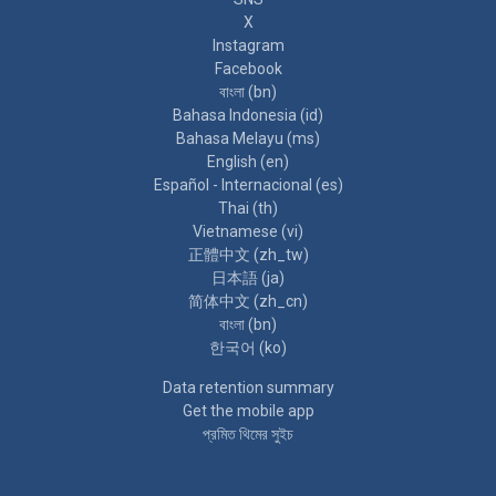
X
Instagram
Facebook
বাংলা ‎(bn)‎
Bahasa Indonesia ‎(id)‎
Bahasa Melayu ‎(ms)‎
English ‎(en)‎
Español - Internacional ‎(es)‎
Thai ‎(th)‎
Vietnamese ‎(vi)‎
正體中文 ‎(zh_tw)‎
日本語 ‎(ja)‎
简体中文 ‎(zh_cn)‎
বাংলা ‎(bn)‎
한국어 ‎(ko)‎
Data retention summary
Get the mobile app
প্রমিত থিমের সুইচ