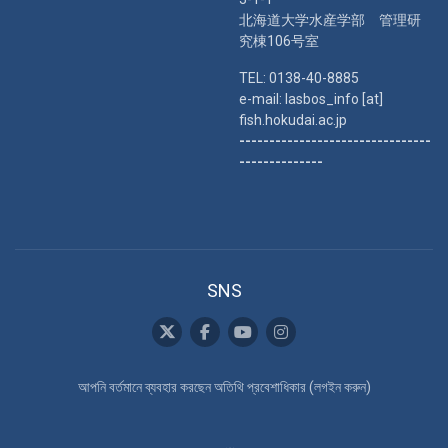
北海道大学水産学部 管理研
究棟106号室
TEL: 0138-40-8885
e-mail: lasbos_info [at]
fish.hokudai.ac.jp
--------------------------------
--------------
SNS
আপনি বর্তমানে ব্যবহার করছেন অতিথি প্রবেশাধিকার (
লগইন করুন
)