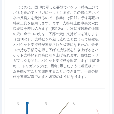
はじめに、図
10
に示した要領でバケット持ち上げて
バネを縮めてトリガにセットします。この際に強いバ
ネの反発力を受けるので、作業には図
11
に示す専用の
特殊工具を使用します。まず、支持枠上面中央の穴に
接続板を差し込みます（図
10-a
）。次に接続板の上部
の穴に金テコの先を、下部の穴に支持ピンを通します
（図
10-b
）。支持ピンを差し込むことによって接続板
とバケット支持枠が連結された状態になるため、金テ
コの持ち手部分を押し下げて接続板を引き上げるとバ
ケット支持枠も同時に引き上げられます。最後にトリ
ガフックを閉じ、バケット支持枠を固定します（図
10-
c
）。トリガフックは、図
4
に示したように着底板アー
ムを動かすことで開閉することができます。一連の操
作を連続写真で示すと図
12
のようになります。