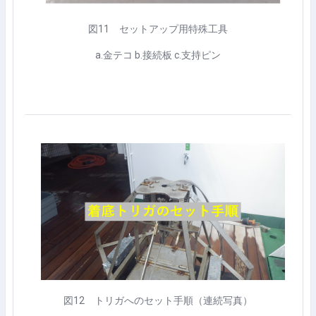
図
11
セットアップ用特殊工具
a.
金テコ
b.
接続板
c.
支持ピン
図
12
トリガへのセット手順（連続写真）