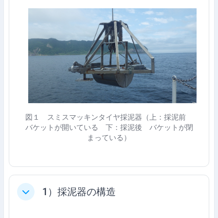
図１
スミスマッキンタイヤ採泥器（上：採泥前
バケットが開いている 下：採泥後 バケットが閉
まっている）
1）採泥器の構造
축소