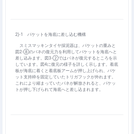
2)-1
バケットを海底に差し込む機構
スミスマッキンタイヤ採泥器は、バケットの重みと
図
2-
⑧のバネの復元力を利用してバケットを海底へと
差し込みます。図
3-
②ではバネが復元するところを示
しています。図
4
に復元の様子を詳しく示します。着底
板が海底に着くと着底板アームが押し上げられ、バケ
ット支持枠を固定していたトリガフックが外れます。
これにより縮まっていたバネが解放されると、バケッ
トが押し下げられて海底へと差し込まれます。