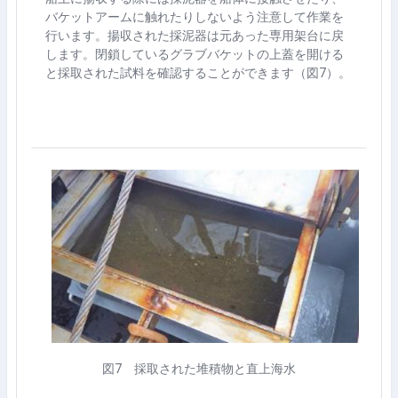
バケットアームに触れたりしないよう注意して作業を
行います。揚収された採泥器は元あった専用架台に戻
します。閉鎖しているグラブバケットの上蓋を開ける
と採取された試料を確認することができます（図
7
）。
図
7
採取された堆積物と直上海水