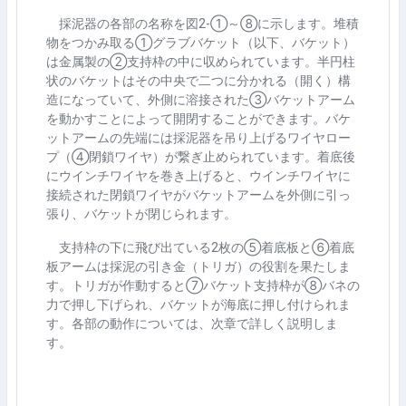
採泥器の各部の名称を図
2-
①～⑧に示します。堆積
物をつかみ取る①グラブバケット（以下、バケット）
は金属製の②支持枠の中に収められています。半円柱
状のバケットはその中央で二つに分かれる（開く）構
造になっていて、外側に溶接された③バケットアーム
を動かすことによって開閉することができます。バケ
ットアームの先端には採泥器を吊り上げるワイヤロー
プ（④閉鎖ワイヤ）が繋ぎ止められています。着底後
にウインチワイヤを巻き上げると、ウインチワイヤに
接続された閉鎖ワイヤがバケットアームを外側に引っ
張り、バケットが閉じられます。
支持枠の下に飛び出ている
2
枚の⑤着底板と⑥着底
板アームは採泥の引き金（トリガ）の役割を果たしま
す。トリガが作動すると⑦バケット支持枠が⑧バネの
力で押し下げられ、バケットが海底に押し付けられま
す。各部の動作については、次章で詳しく説明しま
す。