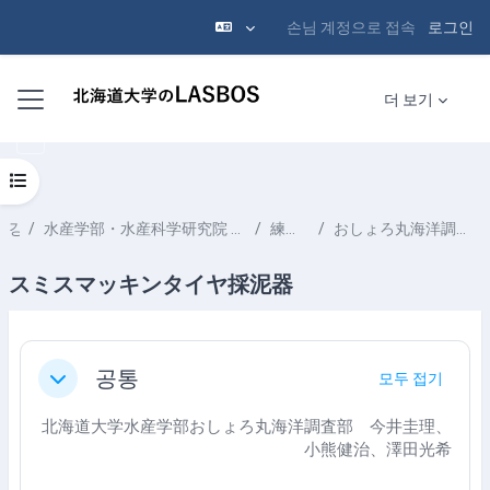
손님 계정으로 접속
로그인
메인 콘텐츠로 건너뛰기
측면 패널
더 보기
강의 목차 열기
강좌
水産学部・水産科学研究院 School of Fisheries Sciences & Faculty of Fisheries Sciences
練習船 Training Ship
おしょろ丸海洋調査部Oshoro-maru Marine Science Department
スミスマッキンタイヤ採泥器
섹션 개요
공통
모두 접기
축소
北海道大学水産学部おしょろ丸海洋調査部 今井圭理、
小熊健治、澤田光希