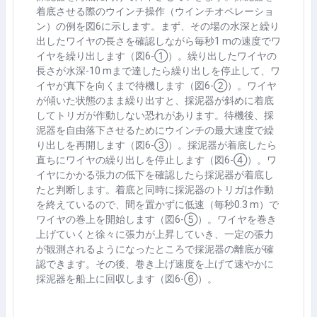
着底させる際のウインチ操作（ウインチオペレーショ
ン）の例を図
6
に示します。まず、その場の水深と繰り
出したワイヤの長さを確認しながら毎秒
1 m
の速度でワ
イヤを繰り出します（図
6-
①）。繰り出したワイヤの
長さが水深
-10 m
まで達したら繰り出しを停止して、ワ
イヤが真下を向くまで待機します（図
6-
②）。ワイヤ
が傾いた状態のまま繰り出すと、採泥器が斜めに着底
してトリガが作動しない恐れがあります。待機後、採
泥器を自由落下させるためにウインチの最大速度で繰
り出しを再開します（図
6-
③）。採泥器が着底したら
直ちにワイヤの繰り出しを停止します（図
6-
④）。ワ
イヤにかかる張力の低下を確認したら採泥器が着底し
たと判断します。着底と同時に採泥器のトリガは作動
を終えているので、間を置かずに低速（毎秒
0.3 m
）で
ワイヤの巻上を開始します（図
6-
⑤）。ワイヤを巻き
上げていくと徐々に張力が上昇していき、一定の張力
が観測されるようになったところで採泥器の離底が確
認できます。その後、巻き上げ速度を上げて速やかに
採泥器を船上に回収します
（図
6-
⑥）
。