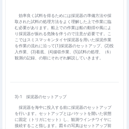
効率良く試料を得るためには採泥器の準備方法や採
取された試料の処理方法をよく理解した上で作業に臨
む必要があります。船上での作業は船の動揺や風によ
り採泥器が振れる危険を伴うので注意が必要です。こ
こではスミスマッキンタイヤ採泥器を用いた採泥作業
を作業の流れに沿って
(1)
採泥器のセットアップ、
(2)
投
入作業、
(3)
着底、
(4)
揚収作業、
(5)
試料の処理、（
6
）
観測の記録、の順にそれぞれ解説していきます。
3)-1
採泥器のセットアップ
採泥器を海中に投入する前に採泥器のセットアップ
を行います。セットアップとはバケットを開いた状態
に固定（トリガにセット）し、観測ウインチワイヤに
接続すること指します。図６の写真はセットアップ前