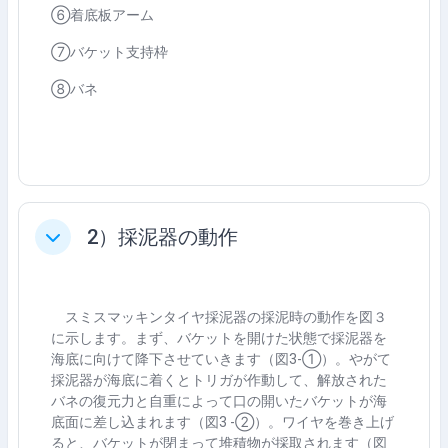
⑥着底板アーム
⑦バケット支持枠
⑧バネ
2）採泥器の動作
축소
スミスマッキンタイヤ採泥器の採泥時の動作を図３
に示します。まず、バケットを開けた状態で採泥器を
海底に向けて降下させていきます（図
3-
①）。やがて
採泥器が海底に着くとトリガが作動して、解放された
バネの復元力と自重によって口の開いたバケットが海
底面に差し込まれます（図
3 -
②）。ワイヤを巻き上げ
ると、バケットが閉まって堆積物が採取されます（図