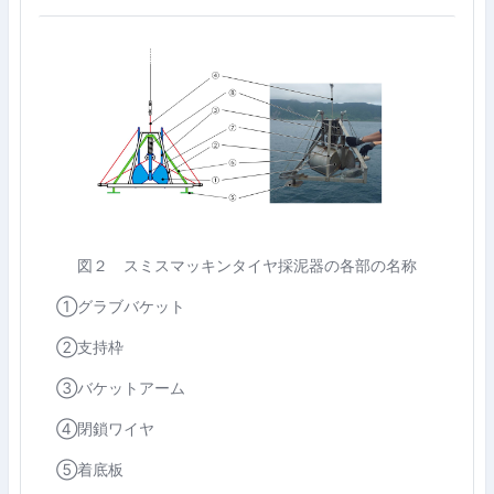
図２ スミスマッキンタイヤ採泥器の各部の名称
①グラブバケット
②支持枠
③バケットアーム
④閉鎖ワイヤ
⑤着底板