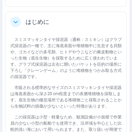
はじめに
축소
スミスマッキンタイヤ採泥器（通称：スミキン）はグラブ
式採泥器の一種で、主に海底表面や堆積物中に生息する貝類
や、ゴカイなどの多毛類、ヒトデやウニなどの棘皮動物とい
った生物（底生生物）を採取するために広く使われていま
す。グラブ式採泥器は左右に開いたバケットを目的の場所に
下ろし「クレーンゲーム」のように堆積物をつかみ取る方式
の採泥器です。
市販される標準的なサイズのスミスマッキンタイヤ採泥器
は海底表面から深さ
20 cm
程度までの表層堆積物を採取しま
す。底生生物の棲息場所である堆積物ごと採取されることか
ら生物試料の損傷が少ないといった特徴があります。
この採泥器は小型・軽量なため、観測設備が小規模で作業
員の少ない小型の船舶でも使用でき、沿岸域を中心とした比
較的浅い海において用いられます。また、取り扱いが簡便で