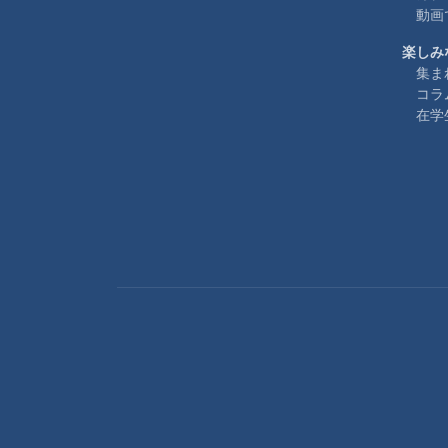
動画
楽しみ
集ま
コラ
在学