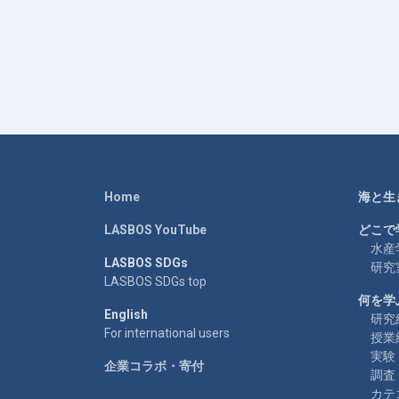
Home
海と生
LASBOS YouTube
どこで
水産
LASBOS SDGs
研究
LASBOS SDGs top
何を学
English
研究
For international users
授業
実験
企業コラボ・寄付
調査
カテ