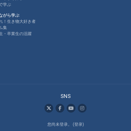
で学ぶ
ながら学ぶ
れ！生き物大好き者
ム集
生・卒業生の活躍
SNS
您尚未登录。 (
登录
)