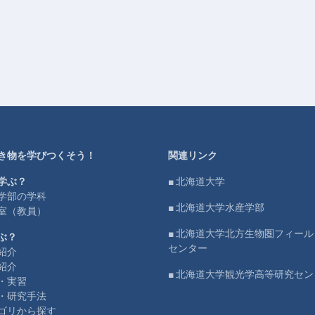
き物を学びつくそう！
関連リンク
学ぶ？
■ 北海道大学
学部の学科
■ 北海道大学水産学部
室（教員）
■ 北海道大学北方生物圏フィー
ぶ？
センター
紹介
紹介
■ 北海道大学観光学高等研究セン
・実習
・研究手法
ゴリから探す