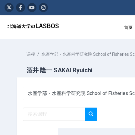
跳到主要内容
首页
课程
水産学部・水産科学研究院 School of Fisheries Sciences
酒井 隆一 SAKAI Ryuichi
课程类别
搜索课程
搜索课程