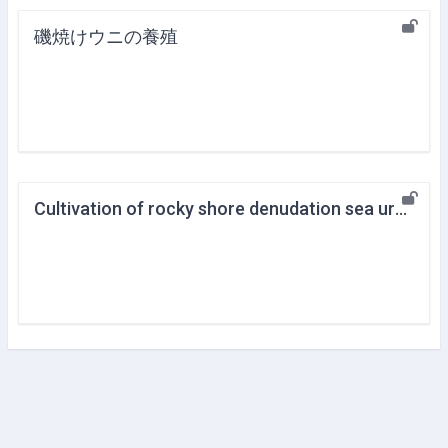
磯焼けウニの養殖
Cultivation of rocky shore denudation sea urchin