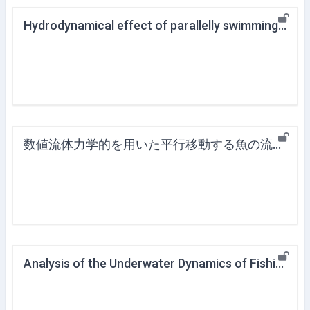
Hydrodynamical effect of parallelly swimming fish using computational fluid dynamics method
数値流体力学的を用いた平行移動する魚の流体力学的効果
Analysis of the Underwater Dynamics of Fishing Gear and Swimming Ability of Fishes