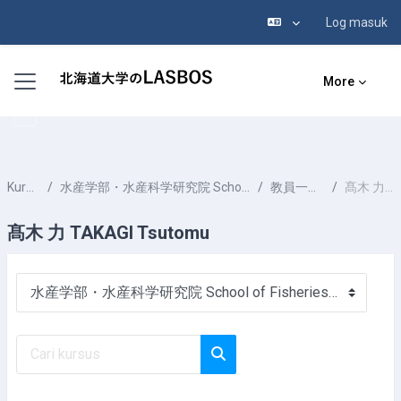
Log masuk
Langkau ke kandungan utama
Side panel
More
Kursus-kursus
水産学部・水産科学研究院 School of Fisheries Sciences & Faculty of Fisheries Sciences
教員一覧 List of Professors
髙木 力 TAKAGI Tsutomu
髙木 力 TAKAGI Tsutomu
Kategori-kategori Kursus
Cari kursus
Cari kursus