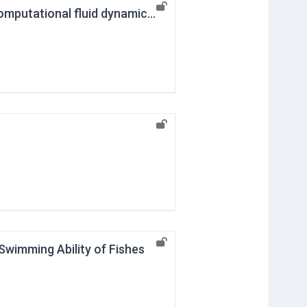
Hydrodynamical effect of parallelly swimming fish using computational fluid dynamics method
Swimming Ability of Fishes