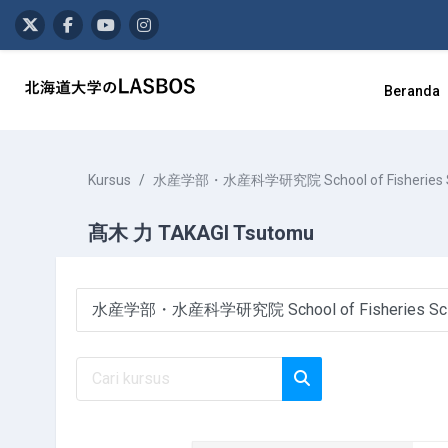
Lewati ke konten utama
Beranda
Kursus
水産学部・水産科学研究院 School of Fisheries Scienc
髙木 力 TAKAGI Tsutomu
Kategori kursus
Cari kursus
Cari kursus