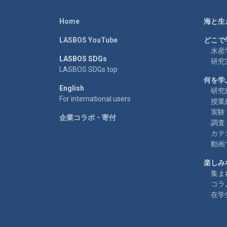
Home
海と生
LASBOS YouTube
どこで
水産
LASBOS SDGs
研究
LASBOS SDGs top
何を学
English
研究
For international users
授業
実験
企業コラボ・寄付
調査
カテ
動画
楽しみ
集ま
コラ
在学