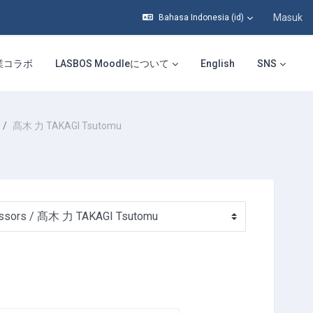
Masuk
Bahasa Indonesia ‎(id)‎
業コラボ
LASBOS Moodleについて
English
SNS
髙木 力 TAKAGI Tsutomu