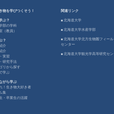
き物を学びつくそう！
関連リンク
学ぶ？
■ 北海道大学
学部の学科
■ 北海道大学水産学部
室（教員）
■ 北海道大学北方生物圏フィー
ぶ？
センター
紹介
紹介
■ 北海道大学観光学高等研究セン
・実習
・研究手法
ゴリから探す
で学ぶ
ながら学ぶ
れ！生き物大好き者
ム集
生・卒業生の活躍