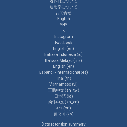
著作権について
運用部について
お問合せ
English
SNS
X
Instagram
Facebook
English ‎(en)‎
Bahasa Indonesia ‎(id)‎
Bahasa Melayu ‎(ms)‎
English ‎(en)‎
Español - Internacional ‎(es)‎
Thai ‎(th)‎
Vietnamese ‎(vi)‎
正體中文 ‎(zh_tw)‎
日本語 ‎(ja)‎
简体中文 ‎(zh_cn)‎
বাংলা ‎(bn)‎
한국어 ‎(ko)‎
Data retention summary