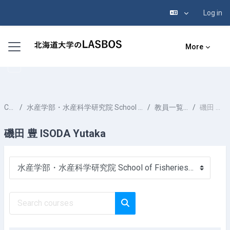
Log in
Skip to main content
Side panel
More
Courses
水産学部・水産科学研究院 School of Fisheries Sciences & Faculty of Fisheries Sciences
教員一覧 List of Professors
磯田 豊 ISODA Yutaka
磯田 豊 ISODA Yutaka
Course categories
Search courses
Search courses