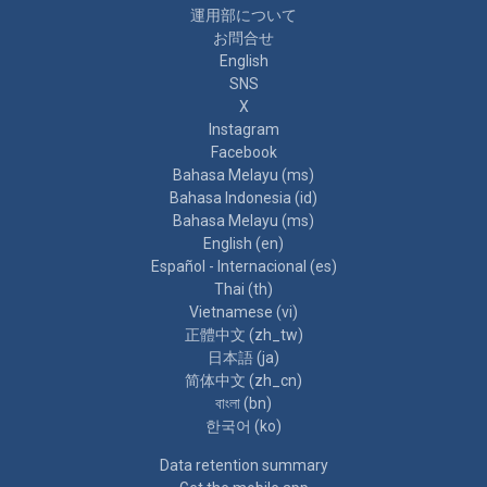
運用部について
お問合せ
English
SNS
X
Instagram
Facebook
Bahasa Melayu ‎(ms)‎
Bahasa Indonesia ‎(id)‎
Bahasa Melayu ‎(ms)‎
English ‎(en)‎
Español - Internacional ‎(es)‎
Thai ‎(th)‎
Vietnamese ‎(vi)‎
正體中文 ‎(zh_tw)‎
日本語 ‎(ja)‎
简体中文 ‎(zh_cn)‎
বাংলা ‎(bn)‎
한국어 ‎(ko)‎
Data retention summary