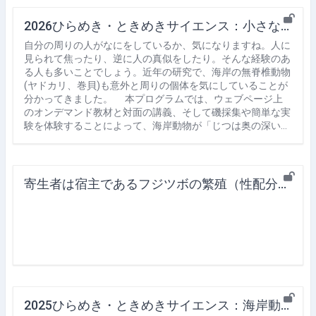
2026ひらめき・ときめきサイエンス：小さな動物も近所の誰かを気にしてる：海岸動物の行動生態学入門
自分の周りの人がなにをしているか、気になりますね。人に
見られて焦ったり、逆に人の真似をしたり。そんな経験のあ
る人も多いことでしょう。近年の研究で、海岸の無脊椎動物
(ヤドカリ、巻貝)も意外と周りの個体を気にしていることが
分かってきました。 本プログラムでは、ウェブページ上
のオンデマンド教材と対面の講義、そして磯採集や簡単な実
験を体験することによって、海岸動物が「じつは奥の深い…
寄生者は宿主であるフジツボの繁殖（性配分）にどのような影響を与えるのか？
2025ひらめき・ときめきサイエンス：海岸動物の行動生態学入門： ヤドカリや巻貝も「お隣の同種個体」を気にしてる!?（担当教員：和田 哲）