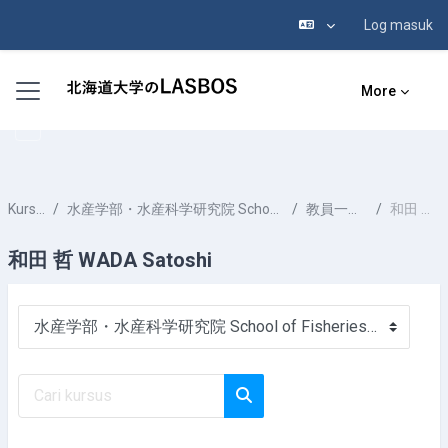
Log masuk
Langkau ke kandungan utama
Side panel
More
Kursus-kursus
水産学部・水産科学研究院 School of Fisheries Sciences & Faculty of Fisheries Sciences
教員一覧 List of Professors
和田 哲 WADA Satoshi
和田 哲 WADA Satoshi
Kategori-kategori Kursus
Cari kursus
Cari kursus