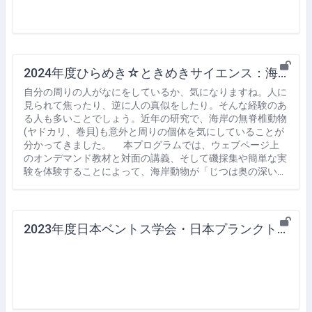
2024年度ひらめき☆ときめきサイエンス：海岸動物の行動生態学入門：ヤドカリや巻貝も「お隣の同性・異性」を気にしてる！？（担当：和田 哲）
自分の周りの人がなにをしているか、気になりますね。人に
見られて焦ったり、逆に人の真似をしたり。そんな経験のあ
る人も多いことでしょう。近年の研究で、海岸の無脊椎動物
(ヤドカリ、巻貝)も意外と周りの個体を気にしていることが
分かってきました。 本プログラムでは、ウェブページ上
のオンデマンド教材と対面の講義、そして磯採集や簡単な実
験を体験することによって、海岸動物が「じつは奥の深い…
2023年度日本ベントス学会・日本プランクトン学会合同大会