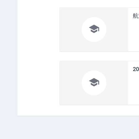
航

2
