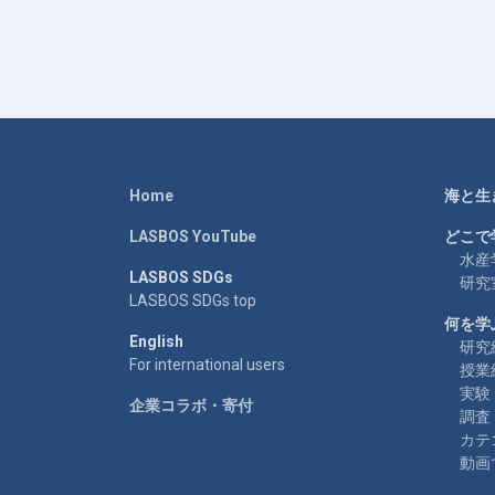
Home
海と生
LASBOS YouTube
どこで
水産
LASBOS SDGs
研究
LASBOS SDGs top
何を学
English
研究
For international users
授業
実験
企業コラボ・寄付
調査
カテ
動画