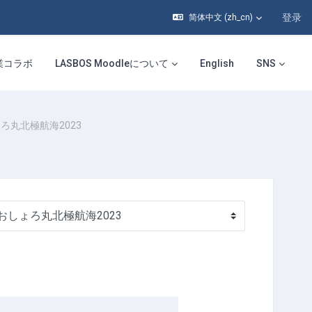
登录
简体中文 ‎(zh_cn)‎
業コラボ
LASBOS Moodleについて
English
SNS
ろ丸北極航海2023