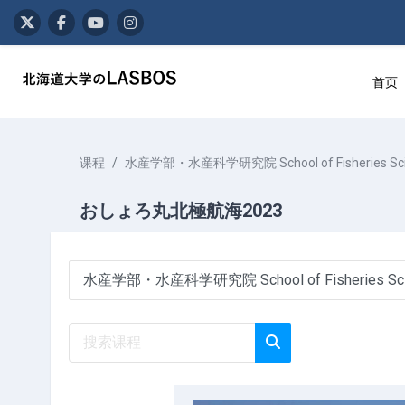
跳到主要内容
首页
课程
水産学部・水産科学研究院 School of Fisheries Sciences
おしょろ丸北極航海2023
课程类别
搜索课程
搜索课程