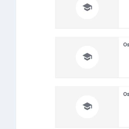

Os

Os
