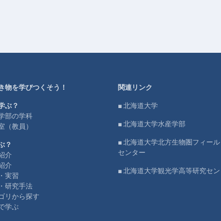
き物を学びつくそう！
関連リンク
学ぶ？
■ 北海道大学
学部の学科
■ 北海道大学水産学部
室（教員）
■ 北海道大学北方生物圏フィー
ぶ？
センター
紹介
紹介
■ 北海道大学観光学高等研究セン
・実習
・研究手法
ゴリから探す
で学ぶ