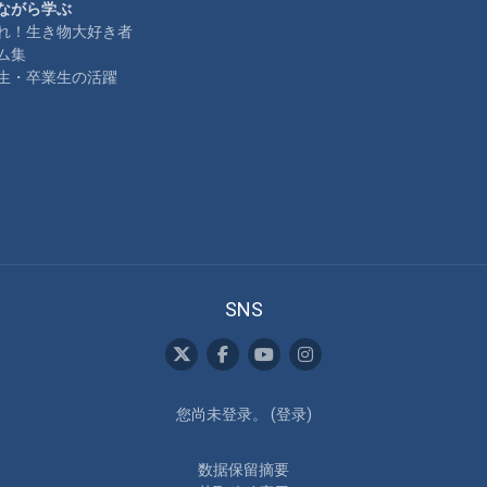
ながら学ぶ
れ！生き物大好き者
ム集
生・卒業生の活躍
SNS
您尚未登录。 (
登录
)
‎数据保留摘要‎