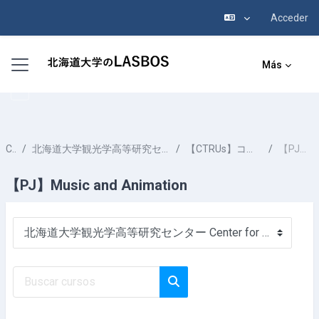
Acceder
Salta al contenido principal
Panel lateral
Más
Cursos
北海道大学観光学高等研究センター Center for Advanced Tourism Studies HOKKAIDO UNIVERSITY
【CTRUs】コンテンツツーリズム国際共同研究ポータル
【PJ】Music and Animation
【PJ】Music and Animation
Categorías
Buscar cursos
Buscar cursos