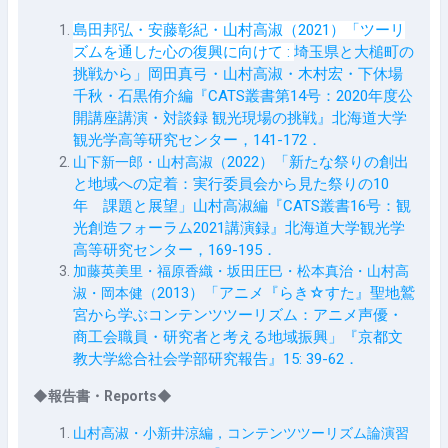
島田邦弘・安藤彰紀・山村高淑（
2021
）「ツーリ
ズムを通した心の復興に向けて
:
埼玉県と大槌町の
挑戦から」岡田真弓・山村高淑・木村宏・下休場
千秋・石黒侑介編『
CATS
叢書第
14
号：
2020
年度公
開講座講演・対談録 観光現場の挑戦』北海道大学
観光学高等研究センター，
141-172．
2022
）「新たな祭りの創出
山下新一郎・山村高淑（
と地域への定着：実行委員会から見た祭りの
10
年 課題と展望」山村高淑編『
CATS
叢書
16号：
観
光創造フォーラム
2021
講演録』北海道大学観光学
高等研究センター，
169-195．
加藤英美里・福原香織・坂田圧巳・松本真治・山村高
2013
）「アニメ『らき☆すた』聖地鷲
淑・岡本健（
宮から学ぶコンテンツツーリズム：アニメ声優・
商工会職員・研究者と考える地域振興」『京都文
教大学総合社会学部研究報告』
15: 39-62
．
◆報告書
・Reports
◆
山村高淑・小新井涼編，コンテンツツーリズム論演習