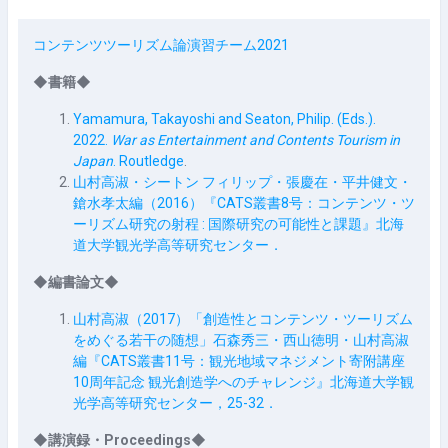
コンテンツツーリズム論演習チーム2021
◆書籍◆
Yamamura, Takayoshi and Seaton, Philip. (Eds.).
2022.
War as Entertainment and Contents Tourism in
Japan
. Routledge
.
山村高淑・シートン フィリップ・張慶在・平井健文・
鎗水孝太編（
2016
）『
CATS
叢書8号：コンテンツ・ツ
ーリズム研究の射程
:
国際研究の可能性と課題』北海
道大学観光学高等研究センター．
◆
編書論文◆
山村高淑（2017）「創造性とコンテンツ・ツーリズム
をめぐる若干の随想」石森秀三・西山徳明・山村高淑
編『CATS叢書11号：観光地域マネジメント寄附講座
10
周年記念 観光創造学へのチャレンジ』北海道大学観
光学高等研究センター，25-32．
◆
講演録・Proceedings
◆