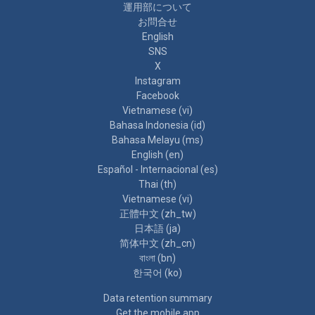
運用部について
お問合せ
English
SNS
X
Instagram
Facebook
Vietnamese ‎(vi)‎
Bahasa Indonesia ‎(id)‎
Bahasa Melayu ‎(ms)‎
English ‎(en)‎
Español - Internacional ‎(es)‎
Thai ‎(th)‎
Vietnamese ‎(vi)‎
正體中文 ‎(zh_tw)‎
日本語 ‎(ja)‎
简体中文 ‎(zh_cn)‎
বাংলা ‎(bn)‎
한국어 ‎(ko)‎
Data retention summary
Get the mobile app