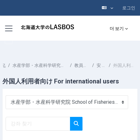
로그인
메인 콘텐츠로 건너뛰기
측면 패널
더 보기
강좌
水産学部・水産科学研究院 School of Fisheries Sciences & Faculty of Fisheries Sciences
教員一覧 List of Professors
安 孝珍 AHN Hyojin
外国人利用者向け For international users
外国人利用者向け For international users
강좌 범주
강좌 찾기
강좌 찾기