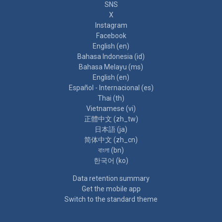
SNS
X
Instagram
Facebook
English ‎(en)‎
Bahasa Indonesia ‎(id)‎
Bahasa Melayu ‎(ms)‎
English ‎(en)‎
Español - Internacional ‎(es)‎
Thai ‎(th)‎
Vietnamese ‎(vi)‎
正體中文 ‎(zh_tw)‎
日本語 ‎(ja)‎
简体中文 ‎(zh_cn)‎
বাংলা ‎(bn)‎
한국어 ‎(ko)‎
Data retention summary
Get the mobile app
Switch to the standard theme