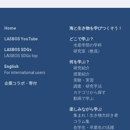
Home
海と生き物を学びつくそう！
LASBOS YouTube
どこで学ぶ？
水産学部の学科
LASBOS SDGs
研究室（教員）
LASBOS SDGs top
何を学ぶ？
English
研究紹介
For international users
授業紹介
実験・実習
企業コラボ・寄付
調査・研究手法
カテゴリから探す
動画で学ぶ
楽しみながら学ぶ
集まれ！生き物大好き者
コラム集
在学生・卒業生の活躍