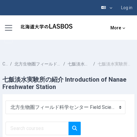
Log in
Skip to main content
Side panel
More
Courses
北方生物圏フィールド科学センター Field Science Center for Northern Biosphere
七飯淡水実験所 Nanae Freshwater Station
七飯淡水実験所の紹介 Introduction of Nanae Freshwater Station
七飯淡水実験所の紹介 Introduction of Nanae
Freshwater Station
Course categories
Search courses
Search courses