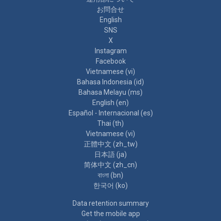
お問合せ
English
SNS
X
Instagram
Facebook
Vietnamese ‎(vi)‎
Bahasa Indonesia ‎(id)‎
Bahasa Melayu ‎(ms)‎
English ‎(en)‎
Español - Internacional ‎(es)‎
Thai ‎(th)‎
Vietnamese ‎(vi)‎
正體中文 ‎(zh_tw)‎
日本語 ‎(ja)‎
简体中文 ‎(zh_cn)‎
বাংলা ‎(bn)‎
한국어 ‎(ko)‎
Data retention summary
Get the mobile app