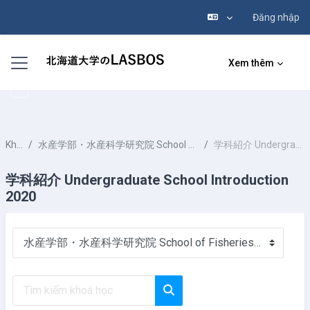
Đăng nhập
Chuyển tới nội dung chính
Bảng điều khiển cạnh
Xem thêm
Khoá học
水産学部・水産科学研究院 School of Fisheries Sciences & Faculty of Fisheries Sciences
学科紹介 Undergraduate School Introduction 2020
学科紹介 Undergraduate School Introduction
2020
Danh mục khoá học
Tìm kiếm khoá học
Tìm kiếm khoá học