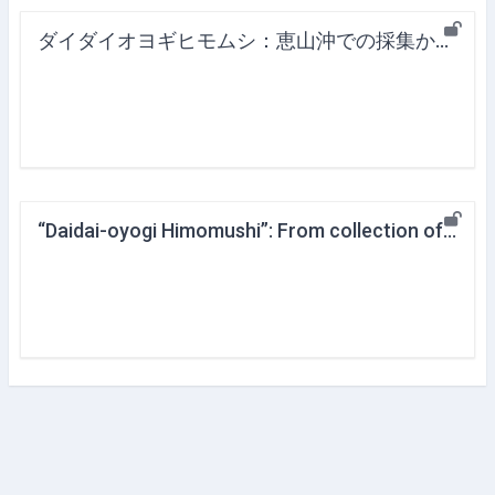
ダイダイオヨギヒモムシ：恵山沖での採集から新和名の提唱まで
“Daidai-oyogi Himomushi”: From collection off the coast of Mt. Esan to the proposal of a new Japanese name