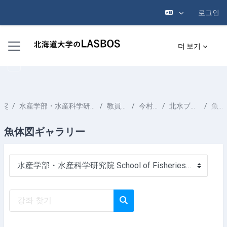
로그인
메인 콘텐츠로 건너뛰기
측면 패널
더 보기
강좌
水産学部・水産科学研究院 School of Fisheries Sciences & Faculty of Fisheries Sciences
教員一覧 List of Professors
今村 央 IMAMURA Hisashi
北水ブックス「 魚類分類学のすすめ」
魚体図ギャラリー
魚体図ギャラリー
강좌 범주
강좌 찾기
강좌 찾기