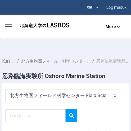
Log masuk
Langkau ke kandungan utama
Side panel
More
Kursus-kursus
北方生物圏フィールド科学センター Field Science Center for Northern Biosphere
忍路臨海実験所 Oshoro Marine Station
忍路臨海実験所 Oshoro Marine Station
Kategori-kategori Kursus
Cari kursus
Cari kursus