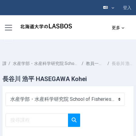
登入
跳至主內容
側板
更多
課程
水産学部・水産科学研究院 School of Fisheries Sciences & Faculty of Fisheries Sciences
教員一覧 List of Professors
長谷川 浩平 HASEGAWA Kohei
長谷川 浩平 HASEGAWA Kohei
課程類別
搜尋課程
搜尋課程