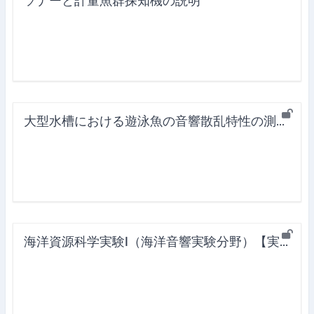
ソナーと計量魚群探知機の説明
大型水槽における遊泳魚の音響散乱特性の測定【実験動画】
海洋資源科学実験Ⅰ（海洋音響実験分野）【実験動画】