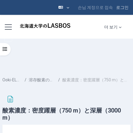
손님 계정으로 접속
로그인
메인 콘텐츠로 건너뛰기
측면 패널
더 보기
강의 목차 열기
Ooki-ELMS-10
溶存酸素の全球分布
酸素濃度：密度躍層（750 m）と深層（3000 m）
酸素濃度：密度躍層（750 m）と深層（3000
m）
완료 조건