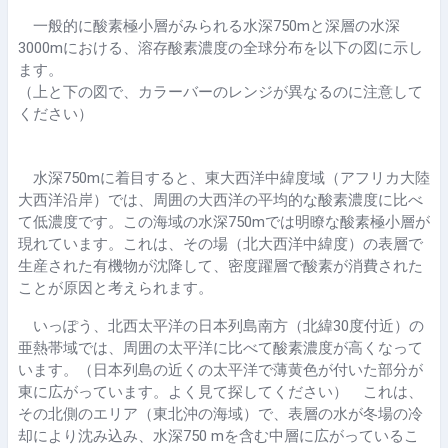
一般的に酸素極小層がみられる水深750mと深層の水深
3000mにおける、溶存酸素濃度の全球分布を以下の図に示し
ます。
（上と下の図で、カラーバーのレンジが異なるのに注意して
ください）
水深750mに着目すると、東大西洋中緯度域（アフリカ大陸
大西洋沿岸）では、周囲の大西洋の平均的な酸素濃度に比べ
て低濃度です。この海域の水深750mでは明瞭な酸素極小層が
現れています。これは、その場（北大西洋中緯度）の表層で
生産された有機物が沈降して、密度躍層で酸素が消費された
ことが原因と考えられます。
いっぽう、北西太平洋の日本列島南方（北緯30度付近）の
亜熱帯域では、周囲の太平洋に比べて酸素濃度が高くなって
います。（日本列島の近くの太平洋で薄黄色が付いた部分が
東に広がっています。よく見て探してください） これは、
その北側のエリア（東北沖の海域）で、表層の水が冬場の冷
却により沈み込み、水深750 mを含む中層に広がっているこ